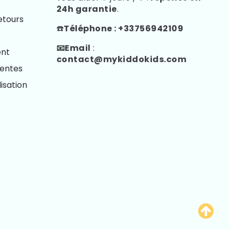
24h garantie
.
Retours
☎️
Téléphone : +33756942109
📧Email
:
ent
contact@mykiddokids.com
Ventes
isation