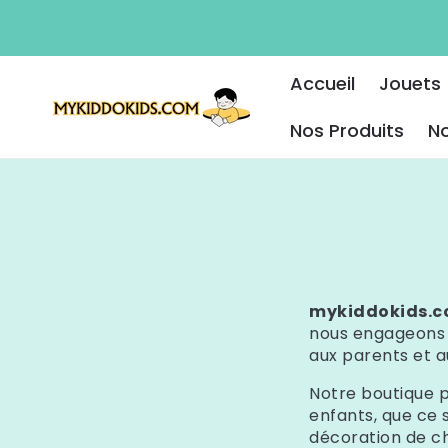
ET PASSER
AU
CONTENU
Accueil
Jouets
Nos Produits
No
mykiddokids.
nous engageons à
aux parents et a
Notre boutique 
enfants, que ce s
décoration de c