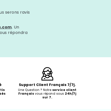
us serons ravis
s.com
. Un
vous répondra
é
Support Client Français 7/7j.
tis
Une Question ? Notre
service client
sés
Français
vous répond sous
24h/7j
sur 7.