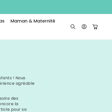
as
Maman & Maternité
Connexion
Panier
nfants ! Nous
périence agréable
soins des
 encore la
icle pour sa