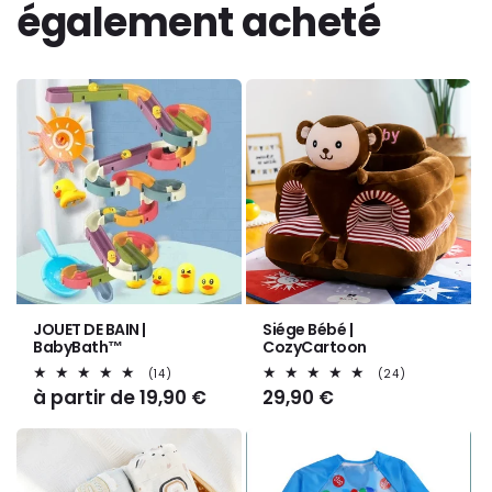
également acheté
JOUET DE BAIN |
Siége Bébé |
BabyBath™
CozyCartoon
14
24
(14)
(24)
total
total
Prix
à partir de 19,90 €
Prix
29,90 €
des
des
habituel
habituel
critiques
critiques