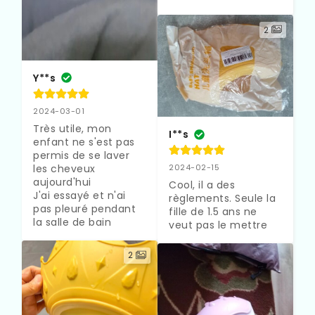
2
Y**s
2024-03-01
Très utile, mon 
I**s
enfant ne s'est pas 
permis de se laver 
les cheveux 
2024-02-15
aujourd'hui

Cool, il a des 
J'ai essayé et n'ai 
règlements. Seule la 
pas pleuré pendant 
fille de 1.5 ans ne 
la salle de bain
veut pas le mettre
2