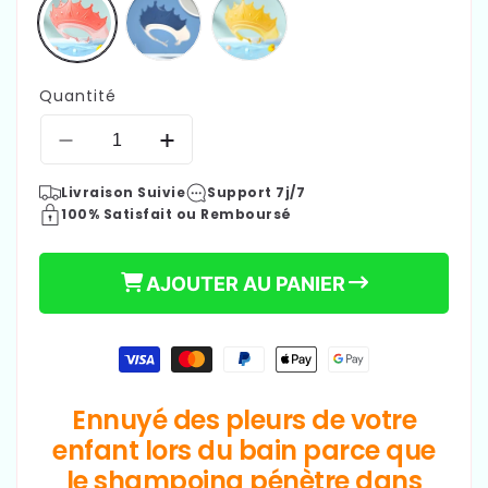
Quantité
Réduire
Augmenter
la
la
Livraison Suivie
Support 7j/7
14,90 €
quantité
quantité
Prix
100% Satisfait ou Remboursé
de
de
Couronne
Couronne
habituel
de
de
AJOUTER AU PANIER
bain
bain
|
|
KiddieCap™
KiddieCap™
Moyens
de
paiement
Ennuyé des pleurs de votre
enfant lors du bain parce que
le shampoing pénètre dans