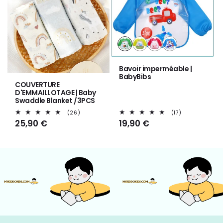
Variante
Variante
Variante
Variante
épuisée
épuisée
épuisée
épuisée
ou
ou
ou
ou
Bavoir imperméable |
indisponible
indisponible
indisponible
indisponible
BabyBibs
COUVERTURE
D'EMMAILLOTAGE | Baby
Swaddle Blanket /3PCS
26
17
(26)
(17)
total
total
Prix
25,90 €
Prix
19,90 €
des
des
habituel
habituel
critiques
critiques