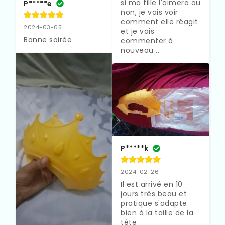
si ma fille l'aimera ou 
P*****e
non, je vais voir 
comment elle réagit 
2024-03-05
et je vais 
Bonne soirée
commenter à 
nouveau ..
P*****k
2024-02-26
Il est arrivé en 10 
jours très beau et 
pratique s'adapte 
bien à la taille de la 
tête