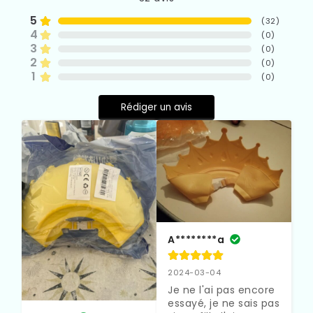
5
(
32
)
4
(
0
)
3
(
0
)
2
(
0
)
1
(
0
)
Rédiger un avis
A********a
2024-03-04
Je ne l'ai pas encore 
essayé, je ne sais pas 