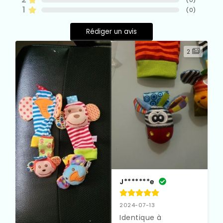
(
0
)
1
(
0
)
Rédiger un avis
2
J*******e
2024-07-13
Identique à 