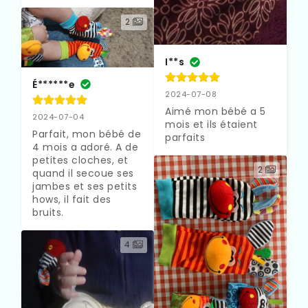
2
I**s
É******e
2024-07-08
Aimé mon bébé a 5 
2024-07-04
mois et ils étaient 
Parfait, mon bébé de 
parfaits
4 mois a adoré. A de 
petites cloches, et 
2
quand il secoue ses 
jambes et ses petits 
hows, il fait des 
bruits.
4