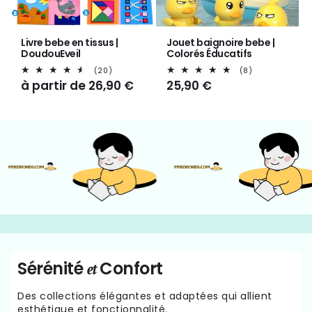
Livre bebe en tissus |
Jouet baignoire bebe |
DoudouEveil
Colorés Éducatifs
20
8
(20)
(8)
total
total
Prix
à partir de 26,90 €
Prix
25,90 €
des
des
habituel
habituel
critiques
critiques
Sérénité
Confort
et
Des collections élégantes et adaptées qui allient
esthétique et fonctionnalité.