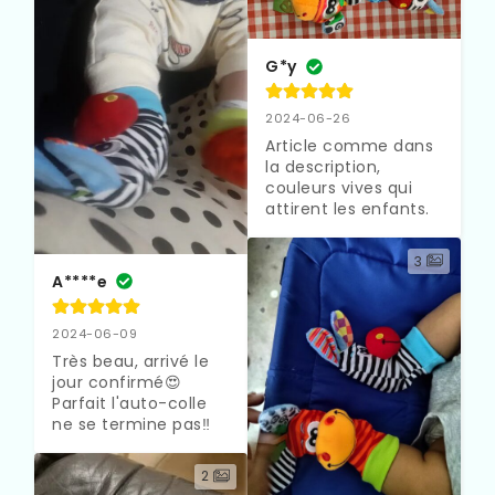
G*y
2024-06-26
Article comme dans 
la description, 
couleurs vives qui 
attirent les enfants.
3
A****e
2024-06-09
Très beau, arrivé le 
jour confirmé😍

Parfait l'auto-colle 
ne se termine pas‼
2