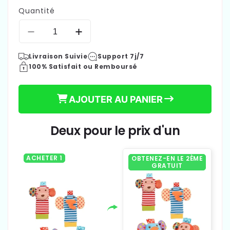
Quantité
Réduire
Augmenter
la
la
Livraison Suivie
Support 7j/7
quantité
quantité
100% Satisfait ou Remboursé
de
de
19,90 €
Prix
Hochet
Hochet
bébé
bébé
habituel
AJOUTER AU PANIER
|
|
Éveil
Éveil
Coloré
Coloré
Deux pour le prix d'un
ACHETER 1
OBTENEZ-EN LE 2ÈME
GRATUIT